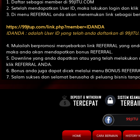
1. Daftar sebagai member di 99JITU.COM
2. Setelah mendapatkan User ID, maka lakukan login dan kli
3. Di menu REFERRAL anda akan menemukan link sebagai beri
https://99jtup.com/link.php?member=IDANDA
IDANDA : adalah User ID yang telah anda daftarkan di 99JITU
4. Mulailah berpromosi menyebarkan link REFERRAL yang anda
maka anda akan mendapatkan bonus REFERRAL.
5. Downline yang anda dapatkan atau yang telah melakukan 
klik REFERRAL ANDA.
6. Bonus anda juga dapat dicek melalui menu BONUS REFERRA
7. Salam sukses dan selamat berusaha di peluang bisnis tanpa
99JITU
HOME
CARA BERMAIN
HISTORY