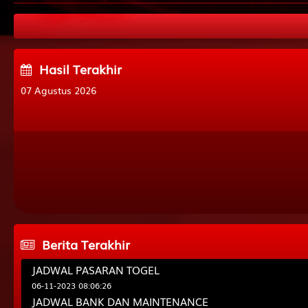
Hasil Terakhir
07 Agustus 2026
CHINA
0
TAIWAN
4
JAPAN
2
PCSO
3
Berita Terakhir
JADWAL PASARAN TOGEL
06-11-2023 08:06:26
JADWAL BANK DAN MAINTENANCE