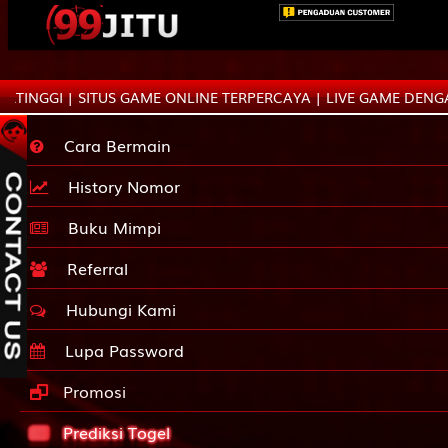
| SITUS GAME ONLINE TERPERCAYA | LIVE GAME DENGAN KUALIT
Cara Bermain
99JITU
History Nomor
99JITUU
Buku Mimpi
99JITUU
Referral
99JITU
+855977072877
Hubungi Kami
Lupa Password
Promosi
Prediksi Togel